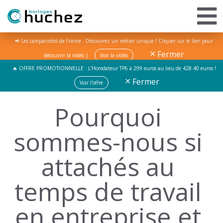
📢 Les campanistes de France - Découvrez un métier unique ! Cliquer sur le lien pour
×
Fermer
découvrir la vidéo |
Voir la vidéo
🔥 OFFRE PROMOTIONNELLE : L'Horodateur TP6 à 299 euros au lieu de 428.40 euros !
×
Fermer
Voir l'offre
Pourquoi
sommes-nous si
attachés au
temps de travail
en entreprise et