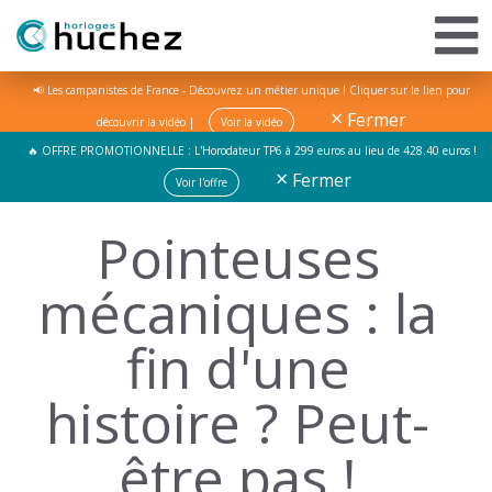
📢 Les campanistes de France - Découvrez un métier unique ! Cliquer sur le lien pour
×
Fermer
découvrir la vidéo |
Voir la vidéo
🔥 OFFRE PROMOTIONNELLE : L'Horodateur TP6 à 299 euros au lieu de 428.40 euros !
×
Fermer
Voir l'offre
Pointeuses
mécaniques : la
fin d'une
histoire ? Peut-
être pas !