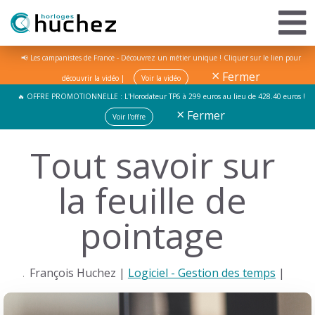
📢 Les campanistes de France - Découvrez un métier unique ! Cliquer sur le lien pour
×
Fermer
découvrir la vidéo |
Voir la vidéo
🔥 OFFRE PROMOTIONNELLE : L'Horodateur TP6 à 299 euros au lieu de 428.40 euros !
×
Fermer
Voir l'offre
Tout savoir sur
la feuille de
pointage
François Huchez |
Logiciel - Gestion des temps
|