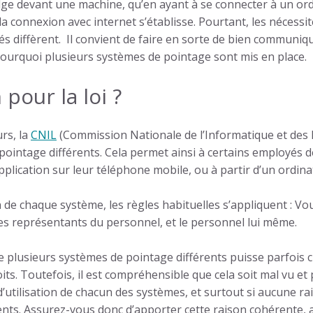
e devant une machine, qu’en ayant à se connecter à un ordi
la connexion avec internet s’établisse. Pourtant, les nécessit
sés diffèrent. Il convient de faire en sorte de bien communiq
pourquoi plusieurs systèmes de pointage sont mis en place.
 pour la loi ?
urs, la
CNIL
(Commission Nationale de l’Informatique et des 
pointage
différents. Cela permet ainsi à certains employés 
pplication sur leur téléphone mobile, ou à partir d’un ordina
ion de chaque système, les règles habituelles s’appliquent : Vo
les représentants du personnel, et le personnel lui même.
e plusieurs
systèmes de pointage
différents puisse parfois 
its. Toutefois, il est compréhensible que cela soit mal vu e
 d’utilisation de chacun des systèmes, et surtout si aucune rai
ents. Assurez-vous donc d’apporter cette raison cohérente, a