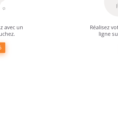
z avec un
Réalisez v
uchez.
ligne su
5