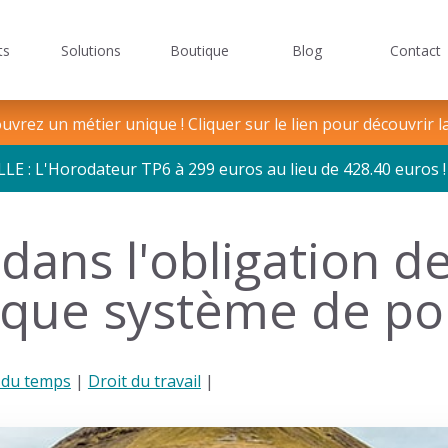
ts
Solutions
Boutique
Blog
Contact
Logiciel
de
Logic
ge TPE/PME/PMI
 pour les mairies
Missions et valeurs
Gestion du temps
Solutions sécuri
gestion
de
vrez un métier unique ! Cliquer sur le lien pour découvrir l
du
point
: L'Horodateur TP6 à 299 euros au lieu de 428.40 euros !
temps
dans l'obligation d
ique système de po
 du temps
|
Droit du travail
|