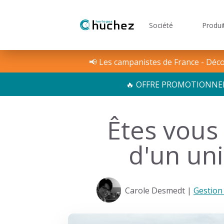
Société
Produi
Notre histoire
RégliCe - Logiciel pointa
Solutions
📢 Les campanistes de France - Décou
🔥 OFFRE PROMOTIONNELLE 
Êtes vous 
d'un un
Carole Desmedt |
Gestion