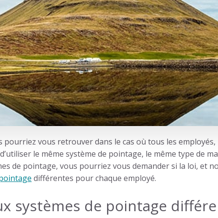
us pourriez vous retrouver dans le cas où tous les employés
d’utiliser le même
système de pointage
, le même type de ma
mes de
pointage
, vous pourriez vous demander si la loi, et 
 pointage
différentes pour chaque employé.
x systèmes de pointage différen