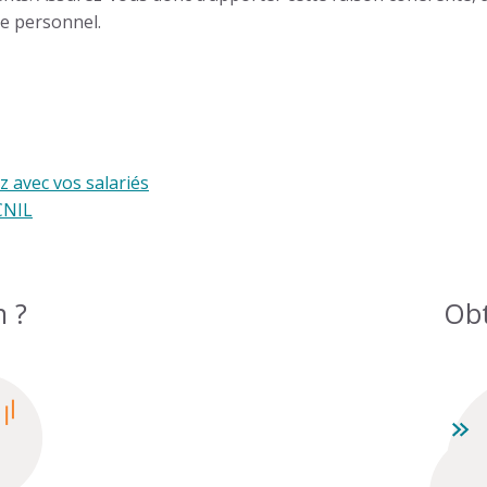
e personnel.
z avec vos salariés
CNIL
n ?
Obt