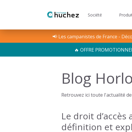
Société
Produi
Notre histoire
RégliCe - Logiciel pointa
Solutions
📢 Les campanistes de France - Décou
🔥 OFFRE PROMOTIONNELLE 
Blog Horl
Retrouvez ici toute l'actualité 
Le droit d’accès
définition et exp