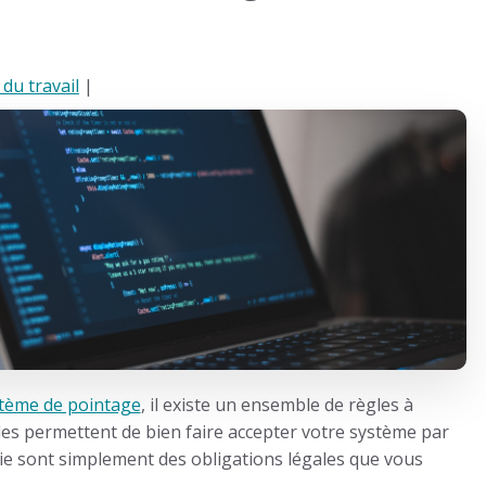
 du travail
|
tème de pointage
, il existe un ensemble de règles à
lles permettent de bien faire accepter votre système par
ie sont simplement des obligations légales que vous