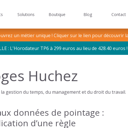
ts
Solutions
Boutique
Blog
Contact
Logiciel
de
Logic
ge TPE/PME/PMI
 pour les mairies
Missions et valeurs
Gestion du temps
Solutions sécuri
gestion
de
vrez un métier unique ! Cliquer sur le lien pour découvrir l
du
point
: L'Horodateur TP6 à 299 euros au lieu de 428.40 euros !
temps
oges Huchez
de la gestion du temps, du management et du droit du travail.
 aux données de pointage :
lication d’une règle