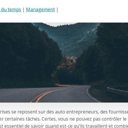
 du temps
|
Management
|
ises se reposent sur des auto entrepreneurs, des fournis
er certaines tâches. Certes, vous ne pouvez pas contrôler le 
st essentiel de savoir quand est-ce qu’ils travaillent et comb