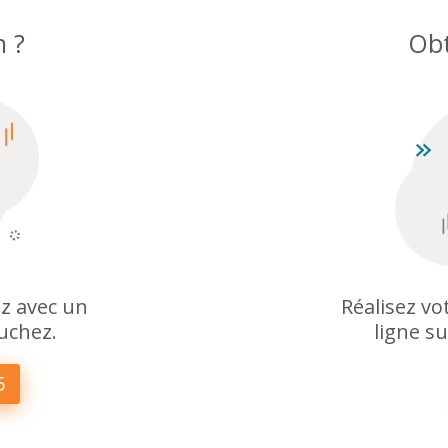
n ?
Obt
z avec un
Réalisez v
uchez.
ligne su
5